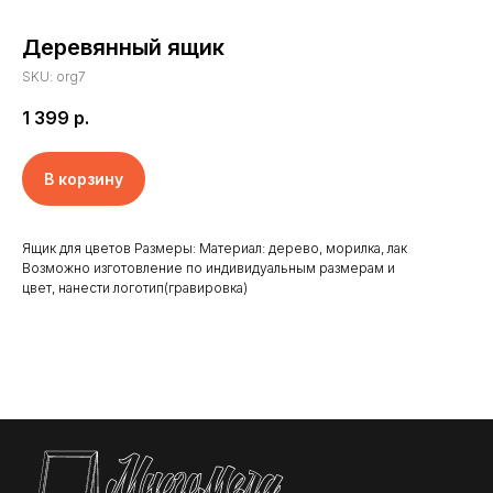
Деревянный ящик
SKU:
org7
1 399
р.
В корзину
Ящик для цветов Размеры: Материал: дерево, морилка, лак
Главная
Отзывы
Возможно изготовление по индивидуальным размерам и
цвет, нанести логотип(гравировка)
Доставка и оплата
Новости
Клиенты
Контакты
Наши работы
Реквизиты