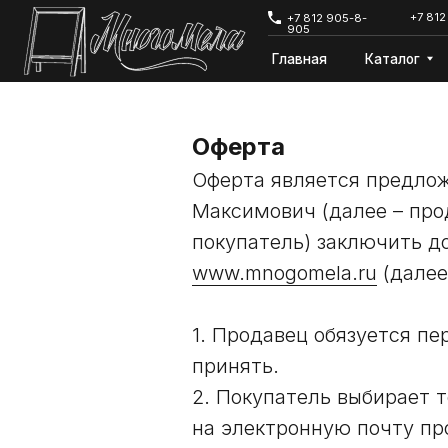
+7 812 642-68-
+7 812 905-8-
905
Главная
Каталог
Дост
Оферта
Оферта является предло
Максимович (далее – про
покупатель) заключить д
www.mnogomela.ru
(далее
1. Продавец обязуется пе
принять.
2. Покупатель выбирает т
на электронную почту пр