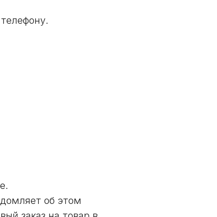
 телефону.
е.
едомляет об этом
вый заказ на товар в