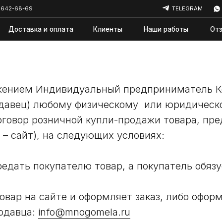
69
TELEGRAM
WHATSAPP
авка и оплата
Клиенты
Наши работы
Отзывы
Ново
жением Индивидуальный предприниматель К
давец) любому физическому или юридическо
оговор розничной купли-продажи товара, пре
 – сайт), на следующих условиях:
редать покупателю товар, а покупатель обязу
овар на сайте и оформляет заказ, либо оформ
одавца:
info@mnogomela.ru