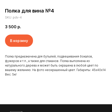
Полка для вина №4
SKU:
pdv-4
3 500
р.
В корзину
Полка предназначена для бутылей, подвешивания бокалов,
фужеров и т.п., а также для стаканов. Полка выполнена из
натурального дерева и может быть окрашена в любой цвет по
Главная
Отзывы
вашему желанию. На фото неокрашенный цвет. Габариты: 45х40х14
Доставка и оплата
Новости
Вес: 5кг
Клиенты
Контакты
Наши работы
Реквизиты