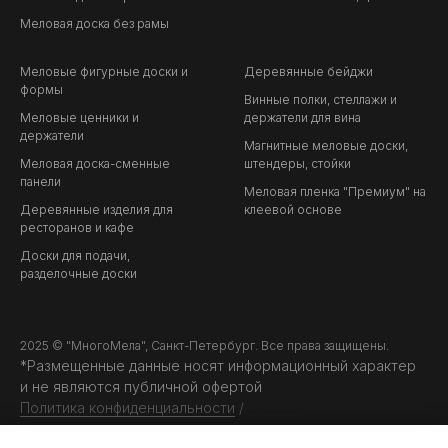
Меловая доска без рамы
Меловые фигурные доски и
Деревянные бейджи
формы
Винные полки, стеллажи и
Меловые ценники и
держатели для вина
держатели
Магнитные меловые доски,
Меловая доска-сменные
штендеры, стойки
панели
Меловая пленка "Премиум" на
Деревянные изделия для
клеевой основе
ресторанов и кафе
Доски для подачи,
разделочные доски
2025 © "МногоМела", Санкт-Петербург. Все права защищены.
*Размещенные данные носят информационный характер
и не являются публичной офертой
Политика конфиденциальности
/
Оферта