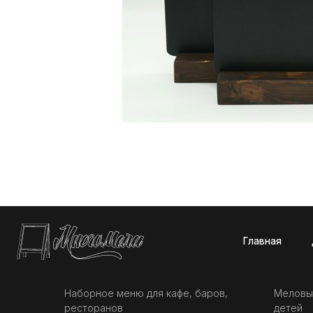
Главная
Доставк
Наборное меню для кафе, баров,
Меловы
ресторанов
детей