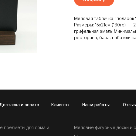
Меловая табличка "подарок"
Размеры: 15х21см (180гр) 2
грифельная эмаль Минимальн
ресторана, бара, паба или к
а и оплата
Клиенты
Наши работы
Отзывы
Новост
е предметы для дома и
Меловые фигурные доски и 