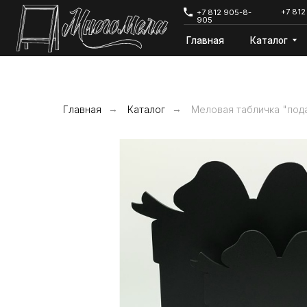
+7 812 642-68-
+7 812 905-8-
905
Главная
Каталог
Дост
Главная
→
Каталог
→
Меловая табличка "под