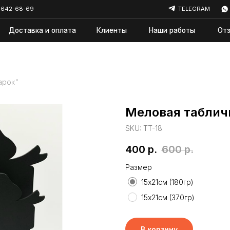
69
TELEGRAM
WHATSAPP
авка и оплата
Клиенты
Наши работы
Отзывы
Ново
арок"
Меловая таблич
SKU:
TT-18
400
р.
600
р.
Размер
15х21см (180гр)
15х21см (370гр)
В корзину