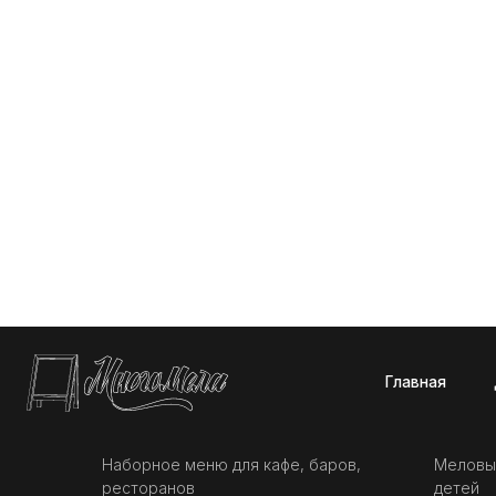
Главная
Доставк
Наборное меню для кафе, баров,
Меловы
ресторанов
детей