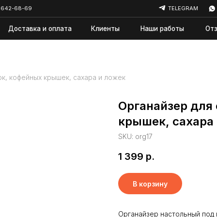
69
TELEGRAM
WHATSAPP
авка и оплата
Клиенты
Наши работы
Отзывы
Ново
к, кофейных крышек, сахара и ложек
Органайзер для
крышек, сахара
SKU:
org17
1 399
р.
В корзину
Органайзер настольный под 