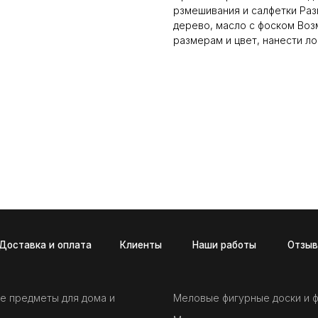
рзмешивания и салфетки Раз
дерево, масло с фоском Во
размерам и цвет, нанести ло
а и оплата
Клиенты
Наши работы
Отзывы
Новост
е предметы для дома и
Меловые фигурные доски и 