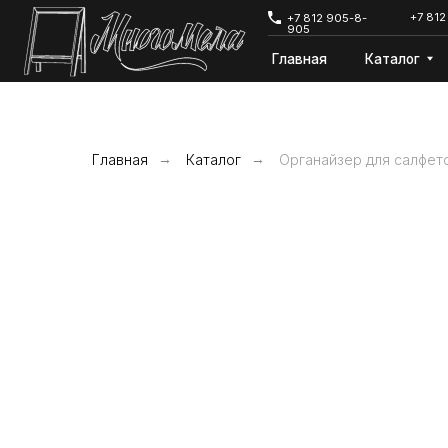
+7 812 642-68-
+7 812 905-8-
905
Главная
Каталог
Дост
Главная
→
Каталог
→
Органайзер для салфето