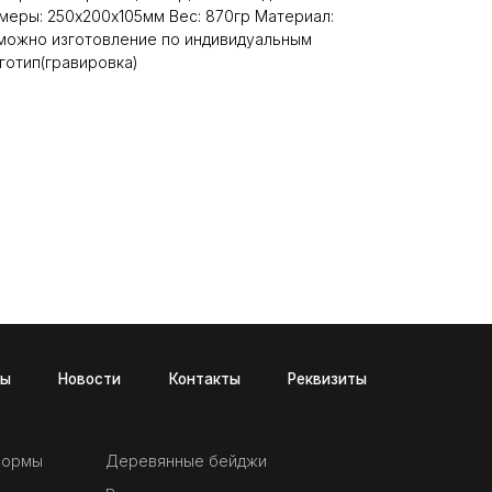
меры: 250х200х105мм Вес: 870гр Материал:
зможно изготовление по индивидуальным
готип(гравировка)
и
Контакты
Реквизиты
формы
Деревянные бейджи