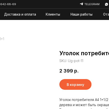
69
TELEGRAM
WHATSAPP
авка и оплата
Клиенты
Наши работы
Отзывы
Ново
1+1
Уголок потребит
SKU:
Ug-pot-11
2 399
р.
В корзину
Уголок потребителя А4 1+1.(
дерева и может быть окраше