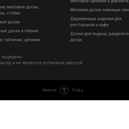
Меловые ценники и держате
ые меловые доски,
Меловая доска-сменные пан
ы, стойки
Деревянные изделия для
вые доски
ресторанов и кафе
ые доски и пленки
Доски для подачи, разделоч
 таблички, ценники
доски
а защищены.
актер и не являются публичной офертой
Tilda
Made on