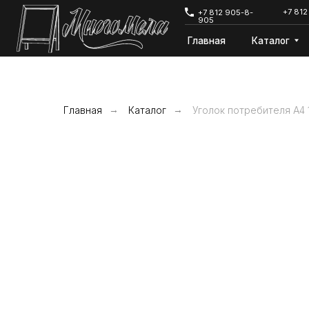
+7 812 642-68-
+7 812 905-8-
905
Главная
Каталог
Дост
Главная
→
Каталог
→
Уголок потребителя А4 