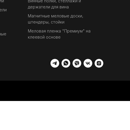
ли
Винные полки, стеллажи и
держатели для вина
ели
Магнитные меловые доски,
штендеры, стойки
Меловая пленка "Премиум" на
ные
клеевой основе