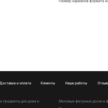
Размер карманов формата А4
а и оплата
Клиенты
Наши работы
Отзывы
Новост
е предметы для дома и
Меловые фигурные доски и 