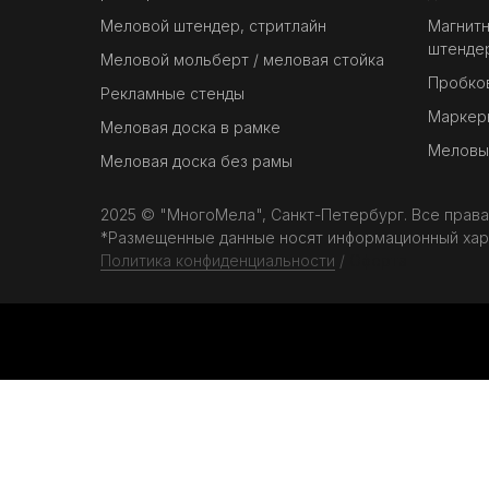
Меловой штендер, стритлайн
Магнитн
штендер
Меловой мольберт / меловая стойка
Пробко
Рекламные стенды
Маркерн
Меловая доска в рамке
Меловые
Меловая доска без рамы
2025 © "МногоМела", Санкт-Петербург. Все прав
*Размещенные данные носят информационный хар
Политика конфиденциальности
/
Оферта