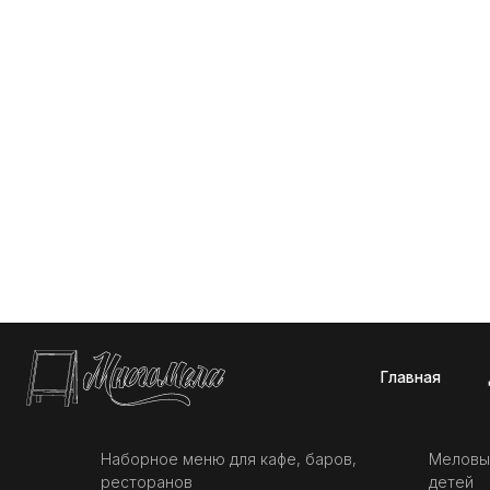
Главная
Доставк
Наборное меню для кафе, баров,
Меловы
ресторанов
детей