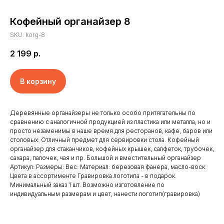
Кофейный органайзер 8
SKU:
korg-8
2 199
р.
В корзину
Деревянные органайзеры не только особо притягательны по
сравнению с аналогичной продукцией из пластика или металла, но и
просто незаменимы в наше время для ресторанов, кафе, баров или
столовых. Отличный предмет для сервировки стола. Кофейный
органайзер для стаканчиков, кофейных крышек, салфеток, трубочек,
сахара, палочек, чая и пр. Большой и вместительный органайзер
Главная
Отзывы
Артикул: Размеры: Вес: Материал: березовая фанера, масло-воск
Цвета в ассортименте Гравировка логотипа - в подарок.
Доставка и оплата
Новости
Минимальный заказ 1 шт. Возможно изготовление по
Клиенты
Контакты
индивидуальным размерам и цвет, нанести логотип(гравировка)
Наши работы
Реквизиты