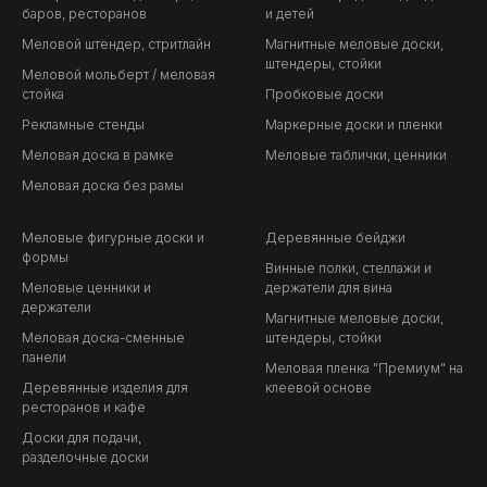
баров, ресторанов
и детей
Меловой штендер, стритлайн
Магнитные меловые доски,
штендеры, стойки
Меловой мольберт / меловая
стойка
Пробковые доски
Рекламные стенды
Маркерные доски и пленки
Меловая доска в рамке
Меловые таблички, ценники
Меловая доска без рамы
Меловые фигурные доски и
Деревянные бейджи
формы
Винные полки, стеллажи и
Меловые ценники и
держатели для вина
держатели
Магнитные меловые доски,
Меловая доска-сменные
штендеры, стойки
панели
Меловая пленка "Премиум" на
Деревянные изделия для
клеевой основе
ресторанов и кафе
Доски для подачи,
разделочные доски