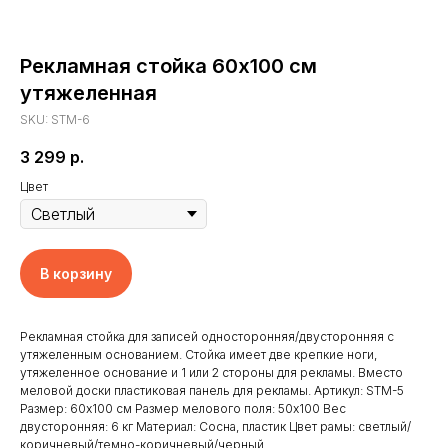
Рекламная стойка 60х100 см
утяжеленная
SKU:
STM-6
3 299
р.
Цвет
В корзину
Рекламная стойка для записей односторонняя/двусторонняя с
утяжеленным основанием. Стойка имеет две крепкие ноги,
Главная
Отзывы
утяжеленное основание и 1 или 2 стороны для рекламы. Вместо
меловой доски пластиковая панель для рекламы. Артикул: STM-5
Доставка и оплата
Новости
Размер: 60х100 см Размер мелового поля: 50х100 Вес
Клиенты
Контакты
двусторонняя: 6 кг Материал: Сосна, пластик Цвет рамы: светлый/
коричневый/темно-коричневый/черный