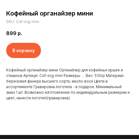
Кофейный органайзер мини
SKU:
Cof-org-mini
899
р.
В корзину
Кофейный органайзер мини Органайзер для кофейных кршек и
стаканов Артикул: Cof-org-mini Размеры: ... Вес: 510гр Материал:
березовая фанера высшего сорта, масло-воск Цвета в
Главная
Отзывы
ассортименте Гравировка логотипа - в подарок. Минимальный
заказ 1 шт. Возможно изготовление по индивидуальным размерам и
Доставка и оплата
Новости
цвет, нанести логотип(гравировка)
Клиенты
Контакты
Наши работы
Реквизиты