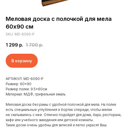
Меловая доска с полочкой для мела
60х90 см
SKU:
MD-6090-P
1 299
р.
1 700
р.
В корзину
АРТИКУЛ: MD-6090-P
Размер: 60×90
Размер полки: 9.5×60см
Материал: МДФ, грифельная эмаль
Меловая доска без рамы с удобной полочкой для мела. На полке
есть специальные углубления и бортик спереди, чтобы мелки
не скатывались с нее. Отлично подойдет для дома, бара, ресторана,
Главная
Отзывы
кафе или учебного заведения или детской комнаты.
Такие доски очень удобны для записей и легко украсят Ваш
Доставка и оплата
Новости