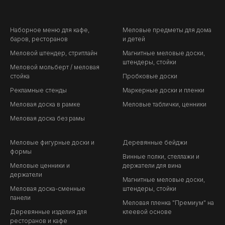
Наборное меню для кафе,
Меловые предметы для дома
баров, ресторанов
и детей
Меловой штендер, стритлайн
Магнитные меловые доски,
штендеры, стойки
Меловой мольберт / меловая
стойка
Пробковые доски
Рекламные стенды
Маркерные доски и пленки
Меловая доска в рамке
Меловые таблички, ценники
Меловая доска без рамы
Меловые фигурные доски и
Деревянные бейджи
формы
Винные полки, стеллажи и
Меловые ценники и
держатели для вина
держатели
Магнитные меловые доски,
Меловая доска-сменные
штендеры, стойки
панели
Меловая пленка "Премиум" на
Деревянные изделия для
клеевой основе
ресторанов и кафе