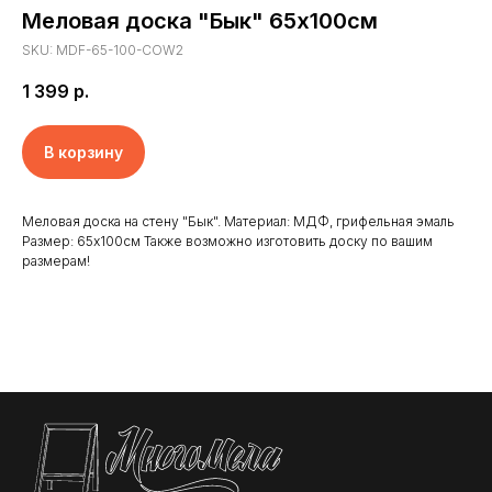
Меловая доска "Бык" 65х100см
SKU:
MDF-65-100-COW2
1 399
р.
В корзину
Меловая доска на стену "Бык". Материал: МДФ, грифельная эмаль
Размер: 65х100см Также возможно изготовить доску по вашим
Главная
Отзывы
размерам!
Доставка и оплата
Новости
Клиенты
Контакты
Наши работы
Реквизиты