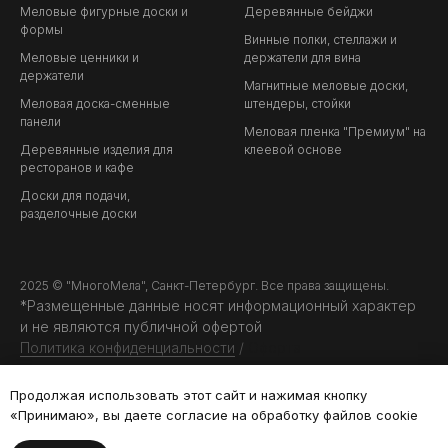
Меловые фигурные доски и
Деревянные бейджи
формы
Винные полки, стеллажи и
Меловые ценники и
держатели для вина
держатели
Магнитные меловые доски,
Меловая доска-сменные
штендеры, стойки
панели
Меловая пленка "Премиум" на
Деревянные изделия для
клеевой основе
ресторанов и кафе
Доски для подачи,
разделочные доски
2025 © "МногоМела", Санкт-Петербург. Все права защищены.
*Размещенные данные носят информационный характер
и не являются публичной офертой
Политика конфиденциальности
/
Оферта
Продолжая использовать этот сайт и нажимая кнопку
«Принимаю», вы даете
согласие на обработку файлов cookie