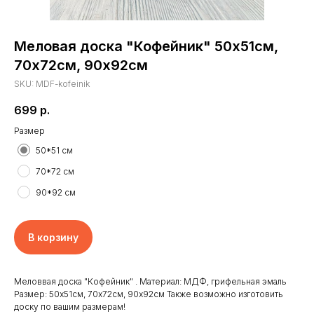
Меловая доска "Кофейник" 50х51см,
70х72см, 90х92см
SKU:
MDF-kofeinik
699
р.
Размер
50*51 см
70*72 см
90*92 см
В корзину
Главная
Отзывы
Доставка и оплата
Новости
Меловвая доска "Кофейник" . Материал: МДФ, грифельная эмаль
Клиенты
Контакты
Размер: 50х51см, 70х72см, 90х92см Также возможно изготовить
доску по вашим размерам!
Наши работы
Реквизиты