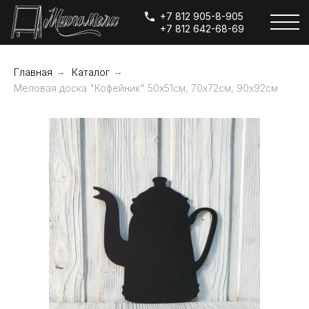
+7 812 905-8-905
+7 812 642-68-69
Главная
→
Каталог
→
Меловая доска "Кофейник" 50х51см, 70х72см, 90х92см