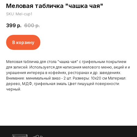
Меловая табличка "чашка чая"
SKU:
Mel-cup1
399
р.
600
р.
В корзину
Меловая табличка для стола "чашка чая" с грифельным покрытием
для записей. Используется для написания мелового меню, акций и и
украшения интерера в кофейнях, ресторанах и др. заведениях.
Внимание: минимальный заказ - 2 шт. Размеры: 10х20 см Материал:
Главная
Отзывы
дерево, МДФ, грифельная эмаль Цвет пишущей поверхности:
Доставка и оплата
Новости
черный.
Клиенты
Контакты
Наши работы
Реквизиты