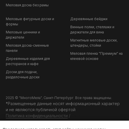
Меловая доска без рамы
Меловые фигурные доски и
Деревянные бейджи
формы
Винные полки, стеллажи и
Меловые ценники и
держатели для вина
держатели
Магнитные меловые доски,
Меловая доска-сменные
штендеры, стойки
панели
Меловая пленка "Премиум" на
Деревянные изделия для
клеевой основе
ресторанов и кафе
Доски для подачи,
разделочные доски
2025 © "МногоМела", Санкт-Петербург. Все права защищены.
*Размещенные данные носят информационный характер
и не являются публичной офертой
Политика конфиденциальности
/
Оферта