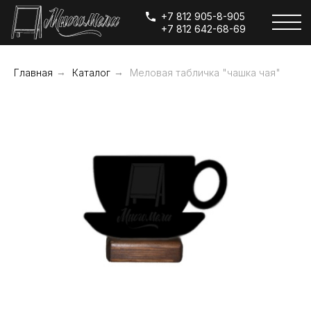
+7 812 905-8-905
+7 812 642-68-69
Главная
→
Каталог
→
Меловая табличка "чашка чая"