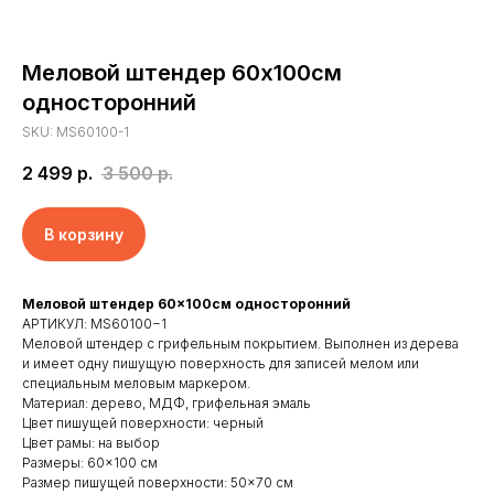
Меловой штендер 60х100см
односторонний
SKU:
MS60100-1
2 499
р.
3 500
р.
В корзину
Меловой штендер 60×100см односторонний
АРТИКУЛ: MS60100−1
Меловой штендер с грифельным покрытием. Выполнен из дерева
и имеет одну пишущую поверхность для записей мелом или
специальным меловым маркером.
Материал: дерево, МДФ, грифельная эмаль
Главная
Отзывы
Цвет пишущей поверхности: черный
Цвет рамы: на выбор
Доставка и оплата
Новости
Размеры: 60×100 см
Клиенты
Контакты
Размер пишущей поверхности: 50×70 см