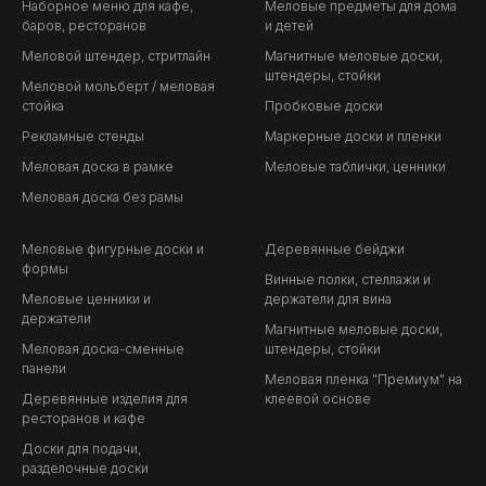
Наборное меню для кафе,
Меловые предметы для дома
баров, ресторанов
и детей
Меловой штендер, стритлайн
Магнитные меловые доски,
штендеры, стойки
Меловой мольберт / меловая
стойка
Пробковые доски
Рекламные стенды
Маркерные доски и пленки
Меловая доска в рамке
Меловые таблички, ценники
Меловая доска без рамы
Меловые фигурные доски и
Деревянные бейджи
формы
Винные полки, стеллажи и
Меловые ценники и
держатели для вина
держатели
Магнитные меловые доски,
Меловая доска-сменные
штендеры, стойки
панели
Меловая пленка "Премиум" на
Деревянные изделия для
клеевой основе
ресторанов и кафе
Доски для подачи,
разделочные доски