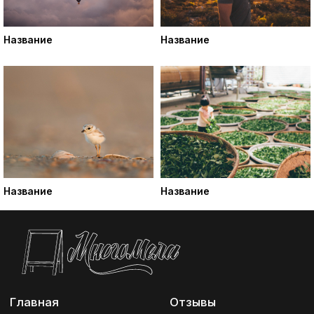
Главная
Отзывы
Название
Название
Доставка и оплата
Новости
Клиенты
Контакты
Наши работы
Реквизиты
Название
Название