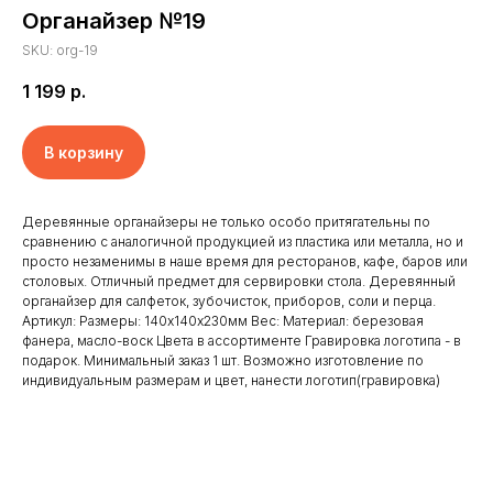
Органайзер №19
SKU:
org-19
1 199
р.
В корзину
Деревянные органайзеры не только особо притягательны по
сравнению с аналогичной продукцией из пластика или металла, но и
просто незаменимы в наше время для ресторанов, кафе, баров или
столовых. Отличный предмет для сервировки стола. Деревянный
органайзер для салфеток, зубочисток, приборов, соли и перца.
Артикул: Размеры: 140х140х230мм Вес: Материал: березовая
Главная
Отзывы
фанера, масло-воск Цвета в ассортименте Гравировка логотипа - в
Доставка и оплата
Новости
подарок. Минимальный заказ 1 шт. Возможно изготовление по
индивидуальным размерам и цвет, нанести логотип(гравировка)
Клиенты
Контакты
Наши работы
Реквизиты