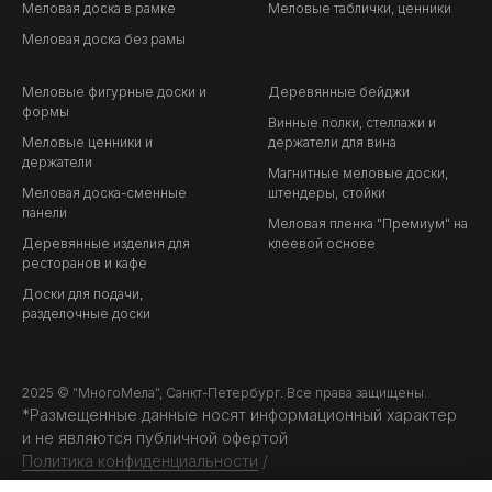
Меловая доска в рамке
Меловые таблички, ценники
Меловая доска без рамы
Меловые фигурные доски и
Деревянные бейджи
формы
Винные полки, стеллажи и
Меловые ценники и
держатели для вина
держатели
Магнитные меловые доски,
Меловая доска-сменные
штендеры, стойки
панели
Меловая пленка "Премиум" на
Деревянные изделия для
клеевой основе
ресторанов и кафе
Доски для подачи,
разделочные доски
2025 © "МногоМела", Санкт-Петербург. Все права защищены.
*Размещенные данные носят информационный характер
и не являются публичной офертой
Политика конфиденциальности
/
Оферта