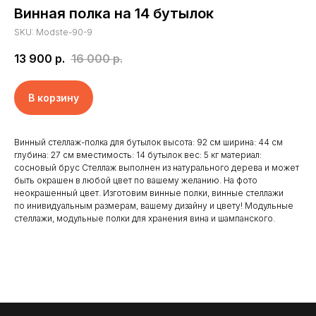
Винная полка на 14 бутылок
SKU:
Modste-90-9
13 900
р.
16 000
р.
В корзину
Винный стеллаж-полка для бутылок высота: 92 см ширина: 44 см
глубина: 27 см вместимость: 14 бутылок вес: 5 кг материал:
сосновый брус Стеллаж выполнен из натурального дерева и может
быть окрашен в любой цвет по вашему желанию. На фото
Главная
Отзывы
неокрашенный цвет. Изготовим винные полки, винные стеллажи
по инивидуальным размерам, вашему дизайну и цвету! Модульные
Доставка и оплата
Новости
стеллажи, модульные полки для хранения вина и шампанского.
Клиенты
Контакты
Наши работы
Реквизиты