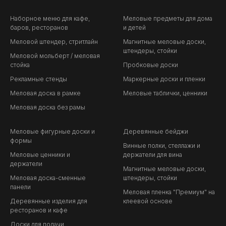
Наборное меню для кафе,
Меловые предметы для дома
баров, ресторанов
и детей
Меловой штендер, стритлайн
Магнитные меловые доски,
штендеры, стойки
Меловой мольберт / меловая
стойка
Пробковые доски
Рекламные стенды
Маркерные доски и пленки
Меловая доска в рамке
Меловые таблички, ценники
Меловая доска без рамы
Меловые фигурные доски и
Деревянные бейджи
формы
Винные полки, стеллажи и
Меловые ценники и
держатели для вина
держатели
Магнитные меловые доски,
Меловая доска-сменные
штендеры, стойки
панели
Меловая пленка "Премиум" на
Деревянные изделия для
клеевой основе
ресторанов и кафе
Доски для подачи,