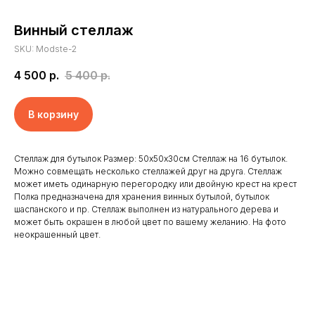
Винный стеллаж
SKU:
Modste-2
4 500
р.
5 400
р.
В корзину
Стеллаж для бутылок Размер: 50х50х30см Стеллаж на 16 бутылок.
Можно совмещать несколько стеллажей друг на друга. Стеллаж
может иметь одинарную перегородку или двойную крест на крест
Полка предназначена для хранения винных бутылой, бутылок
Главная
Отзывы
шаспанского и пр. Стеллаж выполнен из натурального дерева и
может быть окрашен в любой цвет по вашему желанию. На фото
Доставка и оплата
Новости
неокрашенный цвет.
Клиенты
Контакты
Наши работы
Реквизиты